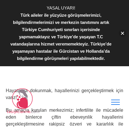
YASAL UYARI!
Türk aileler ile yüzyüze görüşmelerimizi,
bilgilendirmelerimizi ve merkezin tanıtımını artık
Türkiye Cumhuriyeti sınırları içerisinde
yapmamaktayız ve Türkiye’de yaşayan T.C
vatandaşlarına hizmet verememekteyiz. Türkiye’de
yaşamayan hastalar ile Gürcistan ve Hollanda’da
bilgilendirme görüşmeleri yapılabilmektedir.
bilgi@tasiyicianne.com
+90 532 354 53 34
Hayatınıza dokunmak, hayallerinizi gerçekleştirmek için
varız!
Bu amaçla kurulan merkezimiz; infertilite ile mücadele
eden binlerce çiftin ebeveynlik hayallerini
gerçekleştirmesine rakipsiz özveri ve kararlılık ile