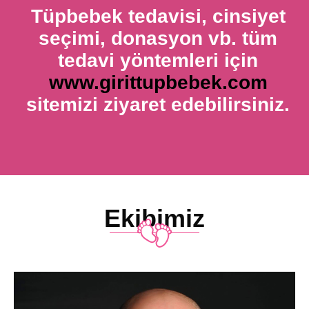
Tüpbebek tedavisi, cinsiyet
seçimi, donasyon vb. tüm
tedavi yöntemleri için
www.girittupbebek.com
sitemizi ziyaret edebilirsiniz.
Ekibimiz